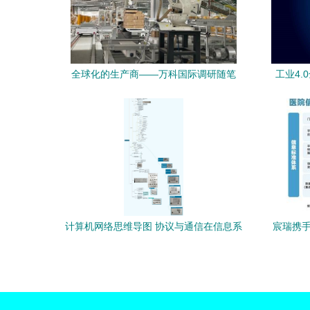
全球化的生产商——万科国际调研随笔
工业4.
（公其杂记11-211国际码头开工前 第二只
落脚点 ·瑞年亭迁筑中又定下里都市场AⅡ
信息接口技术赋能城市新生与社会共存智
慧园区三重愿景开启三重主线 万家乐智能
工厂的转型纪实）
计算机网络思维导图 协议与通信在信息系
宸瑞携手
统集成服务中的核心作用